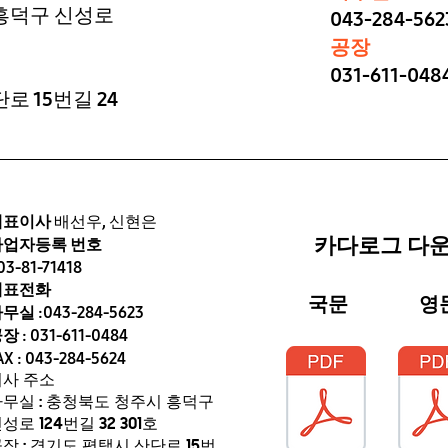
흥덕구 신성로
043-284-562
공장
031-611-048
로 15번길 24
대표이사
배선우, 신현은
카다로그 다
사업자등록 번호
03-81-71418
대표전화
국문
영
무실 :043-284-5623
장 : 031-611-0484
AX : 043-284-5624
회사 주소
무실 : 충청북도 청주시 흥덕구
성로 124번길 32 301호
장 : 경기도 평택시 산단로 15번