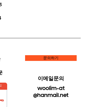
3
4
운
문의하기
문
​이메일문의
woolim-at
@hanmail.net