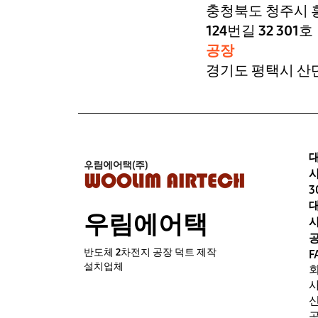
충청북도 청주시 
124번길 32 301호
공장
경기도 평택시 산단
3
우림에어택
사
공
반도체 2차전지 공장 덕트 제작
F
설치업체
사
신
공